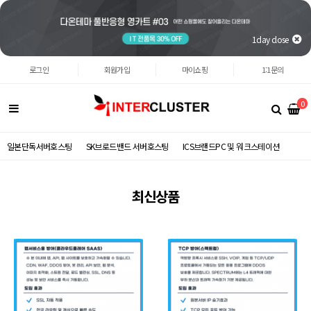
1day close
로그인
회원가입
마이쇼핑
1:1문의
0
일본단독서버호스팅
SK브로드밴드 서버호스팅
ICS브랜드PC 및 워크스테이션
최신상품