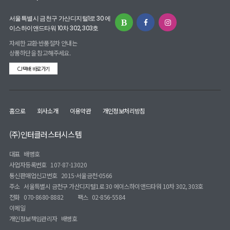
서울특별시 금천구 가산디지털1로 30 에
이스하이앤드타워 10차 302, 303호
자세한 교환·반품절차 안내는
상품하단을 참고해주세요.
CJ택배 바로가기
홈으로
회사소개
이용약관
개인정보처리방침
(주)인터클러스터시스템
대표
배병호
사업자등록번호
107-87-13020
통신판매업신고번호
2015-서울금천-0566
주소
서울특별시 금천구 가산디지털1로 30 에이스하이앤드타워 10차 302, 303호
전화
070-8680-8882
팩스
02-856-5584
이메일
개인정보책임관리자
배병호