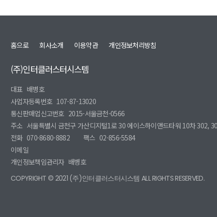
홈으로
회사소개
이용약관
개인정보처리방침
(주)인터클러스터시스템
대표
배병호
사업자등록번호
107-87-13020
통신판매업신고번호
2015-서울금천-0566
주소
서울특별시 금천구 가산디지털1로 30 에이스하이앤드타워 10차 302, 3
전화
070-8680-8882
팩스
02-856-5584
이메일
개인정보책임관리자
배병호
COPYRIGHT © 2021 (주)인터클러스터시스템 ALL RIGHTS RESERVED.