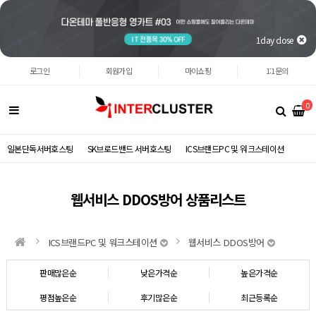
1day close
로그인
회원가입
마이쇼핑
1:1문의
0
일본단독서버호스팅
SK브로드밴드 서버호스팅
ICS브랜드PC 및 워크스테이션
웹서비스 DDOS방어 상품리스트
ICS브랜드PC 및 워크스테이션
웹서비스 DDOS방어
판매많은순
낮은가격순
높은가격순
평점높은순
후기많은순
최근등록순