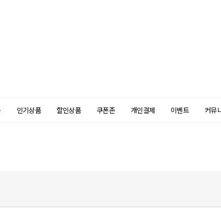
품
인기상품
할인상품
쿠폰존
개인결제
이벤트
커뮤